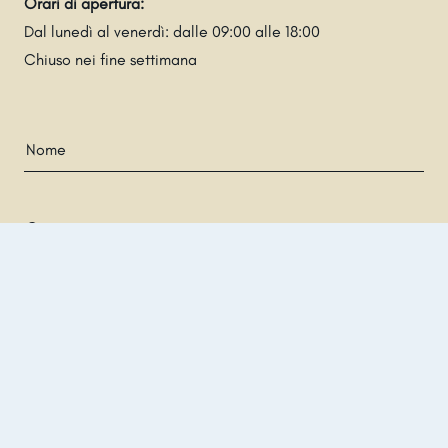
Orari di apertura:
Dal lunedì al venerdì: dalle 09:00 alle 18:00
Chiuso nei fine settimana
Nome
CONTATTACI
Cognome
Indirizzo di posta
Telefono
Che cosa possiamo fare per voi?